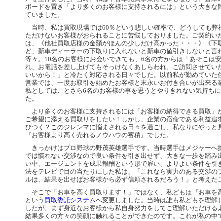
ボードを置き「より多くのお客様に支持されるには」という大きな
ていました。
当時、私は買取現場では60％という悲しい確率で、どうしても弊
ただけないお客様がおられることに苦悩しておりました。ご契約い
は、《他社買取店様の金額がほんの少しだけ高かった・・・》《下
ど、新車ディーラーの下取りに入れないと新車の値引きしないと言
等々。10名のお客様にお会いできても、6名の方からは「あそこは
れ、お電話を差し上げてもそっけなくあしらわれ、ご訪問させてい
いいから！」と冷たく対応される日々でした。以前私が勤めていた
営業では、一度お取引を始めたお客様と末永いお付き合いが出来る
私としてはことさら6名のお客様の事を思うとやりきれない気持ち
た。
より多くのお客様に支持されるには「お客様の納得できる買取」
ご希望に添える買取りをしたい！しかし、企業の宿命である利益追
びつく？このジレンマに悩まされる日々を過ごし、私なりにやっと
『お客様より高く売れるノウハウの蓄積』でした。
きっかけはプロ野球の野茂英雄選手です。当時選手はメジャーへ
では慣れない交渉なので良い条件を引き出せず、大きな一歩を踏み
い中、エージェントを成果報酬という形で雇い、よりよい条件を引
法をテレビで目の当たりにした私は、「これなら実力のある交渉の
ルは、結果を出せばお客様から必ず信頼されるだろう！」と考えた
そこで「お車を高く買取ります！」ではなく、私どもは『お車を
という
買取委託システム
へ変更しました。当時は誰も私どもを理解
したが、まず身近なお客様から私自身努力をしてご理解いただける
結果多くの方々の笑顔に触れることができたのです。これが私の中