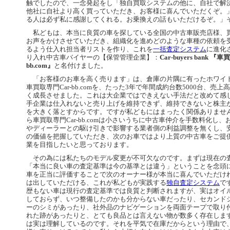
触でしたので、一念発起をし「独自買取システムの他に、自社で解
他社に自社より高く買っていただき、お客様に喜んでいただくぞ。
る人は必ず私に感謝してくれる。お乗換えの話もいただけるぞ。」
私どもは、本当に良質の車を探している全国の中古車販売店様、
お声をかけさせていただき、組織化を進めどのような車種の依頼を
るよう仕入れ担当者リストを作り、これを
一括査定システム
に進化
り入れ中古車バイヤーの【保管管理企業】：
Car-buyers bank 『
bb.com』
と名付けました。
「お客様のお車を高く売ります」は、倉庫の片隅に有ったホワイ
車買取専門Car-bb.comを、たった3年で年間成約台数5000台、売上
く成長させました。これは大企業ではできえない手法だと改めて感
手企業は仕入れないと売り上げを維持できず、維持できないと株主
を大きく落とすからです。ですが私どもにはまったく関係ありませ
ら車買取専門Car-bb.comは小さいうちに中古車仲介を手数料化し
やディーラーとの駆け引きで影響する業者側の利益調整を無くし、
の価値を把握していただき、次のお車ではより上質の中古車をご提
業を目指したいと思っております。
その為には私たちのモデル変更が不可欠なのです。まずは現在の
「本当に良い車の査定基準は今の基準とは違う」ということを念頭
車を正当に評価することで次のオーナー様が本当に喜んでいただけ
は出していただける、これが私どもが実践する
独自査定システム
で
歴もない車は現行の査定基準では良質と判断されますが、実はオイ
しておらず、いつ整備したのかも分からない車だったり、セカンド
ーのシミがあったり、社外品のナビゲーションを両面テープで取り
れた跡があったりと、とても良品とは言えない物が数多く存在しま
は実は理解しているのです。それを平気で在庫だからという理由で