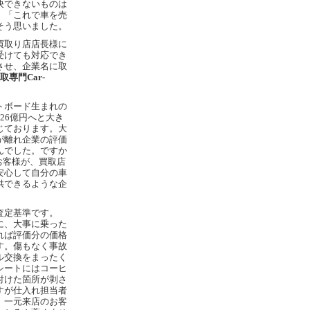
決できないものは
」「これで車を売
そう思いました。
買取り店店長様に
受けても対応でき
させ、企業名に取
車買取専門Car-
トボード生まれの
高26億円へと大き
じております。大
が離れ企業の評価
んでした。ですか
、お客様が、買取店
安心して自分の車
供できるような企
査定基準です。
に、大事に乗った
れば評価分の価格
す。傷もなく事故
ル交換をまったく
シートにはコーヒ
付けた箇所が剥さ
すが仕入れ担当者
、一元来店のお客