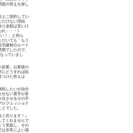
問題の答えを探し
社とご契約してい
ただけない理由
取り金額は安いけ
われ・・・》
安い！」と仰ら
ただいても「もう
住宅建材のルート
業態でしたので、
になっていまし
が必要。お客様の
求にどうすれば結
見つけた答えは
挑戦したいが自分
出せない選手が多
き出させるその手
プロフェッショナ
ことでした。
高く売ります！』
してくれませんで
よう実践し、その
では非常によい感