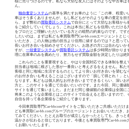
様に売りつけるのです。私なら大切な友人にはそのような中古車は
ん。
独自査定システム
の基準を満たすお車のように「この車、程度い
車はそう多くありませんが、もし私どもがそのような車の査定を担
ら、まず弊社の
買取委託システム
で自分にとって大切なお客様から
をご紹介していくでしょう。これは本当に私どもを信用いただける
をプロだとご理解いただいている方との暗黙の約束なのです。です
したいのは、まずは私ども車買取専門Car-bb.comエージェントと
いただき、この人物は他の担当より信用に値するのでは？と思って
長いお付き合いを始めさせてください。お急ぎの方には合わないか
すが、
一括査定システム
や
買取委託システム
は多少時間が掛かりま
理に在庫車のみを薦めたり、努力もせず買取金額を決定したりは絶
これらのことを重要視すると、やはり全国対応できる体制を整え
担当者は地域に根ざした形が一番良いと考えざるをえません。私た
客様と同じ地域に生活するものとしてより良いお付き合いを望むな
のお付き合いも考えることはございますので「損して得とれ！」と
なります。私どもは個人的なお付き合いまでできるくらい、深いお
方と、このサイトを通じて出会いたいのです。また今回、同じ価値
サイトを通じて集いました。まだまだ同じ価値観の企業様は全国に
将来このような企業様とはこのサイトで出会えると思いますので、
自信を持って各企業様をご紹介して参ります。
今回車買取専門Car-bbcomサイトをご覧いただきご共感いただけ
ども車買取Car-bb.comグループのエージェントとお会いいただき
てみてください。たとえお取引が成立しなかったとしても、きっと
温かさが伝わると信じております。今後とも車買取専門Car-bb.co
くお願いいたします。