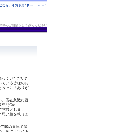
なら、車買取専門Car-bb.com！
き、お車のご相談をしてみてください
売っていただいた
いている皆様のお
た方々に「ありが
い、現在急激に普
門Car-
のご挨拶としまし
と思い筆を執りま
)の二階の倉庫で産
の一角にホワイト