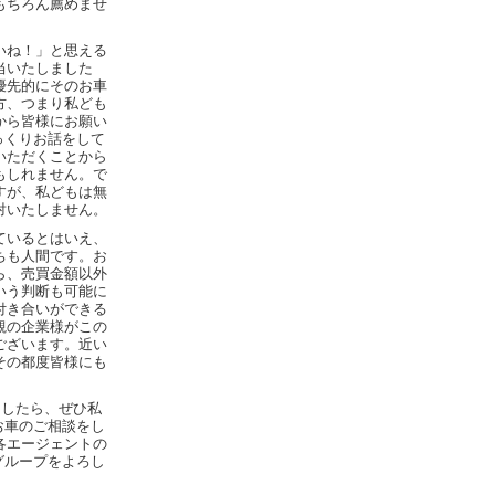
もちろん薦めませ
いね！」と思える
当いたしました
優先的にそのお車
方、つまり私ども
から皆様にお願い
じっくりお話をして
いただくことから
もしれません。で
すが、私どもは無
対いたしません。
ているとはいえ、
ちも人間です。お
ら、売買金額以外
いう判断も可能に
付き合いができる
観の企業様がこの
ございます。近い
その都度皆様にも
ましたら、ぜひ私
、お車のご相談をし
各エージェントの
mグループをよろし