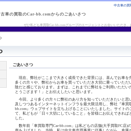
中古車の買取
古車の買取のCar-bb.comからのごあいさつ
ぜひ私ども車買取Car-bb.comグループのエージェントとお会いいただ
つ
ごあいさつ
現在、弊社がここまで大きく成長できた背景には、喜んでお車を
多くの方々や、弊社からお車を買っていただき大切に乗っていただ
陰だと感じております。まずは、これまでに弊社をご利用いただい
とうござます！」とお伝えしたいと思います。
今回、より多くの方々に弊社のあり方を知っていただきたいと思
及しつつあるインターネットインフラを最大限活用し、弊社『車買取専
bb.com』ウェブサイトを立ち上げることにいたしました。サイト
て、私どもが「日々大切にしていること」を皆様にお伝えできれば
した。
数年前「車買取専門Car-bb.com」は私どもの店舗(大手買取FC店
声を上げました。当時、私は中古車売買事業に従事しながら、倉庫